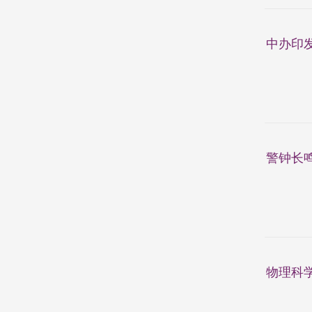
中办印
警钟长鸣
物理科