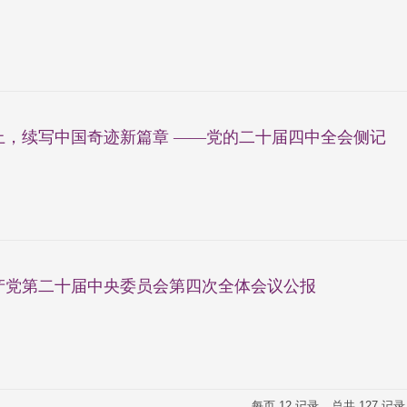
上，续写中国奇迹新篇章 ——党的二十届四中全会侧记
产党第二十届中央委员会第四次全体会议公报
每页
12
记录
总共
127
记